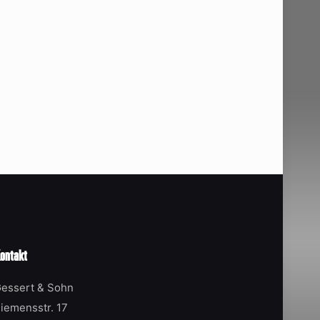
ontakt
essert & Sohn
iemensstr. 17