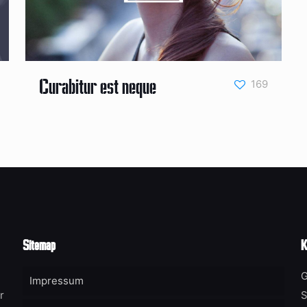
169
Curabitur est neque
Sitemap
K
G
Impressum
r
S